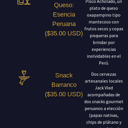
Pisco Acholado, un
Queso:
plato de queso
Esencia
oxapampino tipo
mantecoso con
Peruana
frutos secos y copas
($35.00 USD)
pisqueras para
brindar por
experiencias
inolvidables en el
Perú.
Dos cervezas
Snack
artesanales locales
Barranco
Jack Vled
($35.00 USD)
acompañadas de
dos snacks gourmet
peruanos a elección
(papas nativas,
chips de plátano y