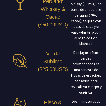
Peruano:
Whisky (50 ml), una
Whiskey &
barra de chocolate
peruano (70%
Cacao
cacao), tarjeta con
($50.00USD)
notas de cata y un
vaso whiskero con
el logo de Don
Michael.
Dos jugos détox
Verde
verdes
Sublime
acompañados de
($25.00USD)
una canasta de
frutas de estación,
pensados para
revitalizar cuerpo y
espíritu.
Dos miniaturas de
Pisco &